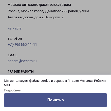
МОСКВА АВТОЗАВОДСКАЯ 23АК2 (СДЭК)
Россия, Москва город, Даниловский район, улица
Автозаводская, дом 23А, корпус 2
на карте
ТЕЛЕФОН
+7(495) 660-11-11
EMAIL
pecom@pecom.ru
ГРАФИК РАБОТЫ
Мы используем файлы cookie и сервисы Яндекс.Метрика, Рейтинг
Mail
с 10:00 до
с 10:00 до
с 10:00 до
с 10:00 до
Подробнее
21:00
21:00
21:00
21:00
Понятно
Оцените нашу работу
Услуги
Сервисы
Меню
Кабинет
Контакты
с 10:00 до
с 10:00 до
с 10:00 до