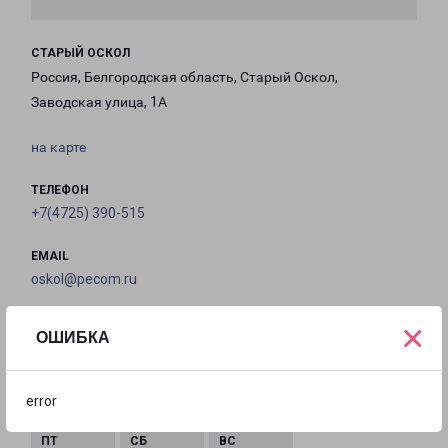
СТАРЫЙ ОСКОЛ
Россия, Белгородская область, Старый Оскол,
Заводская улица, 1А
на карте
ТЕЛЕФОН
+7(4725) 390-515
EMAIL
oskol@pecom.ru
ГРАФИК РАБОТЫ
×
ОШИБКА
с 09:00 до
с 09:00 до
с 09:00 до
с 09:00 до
error
18:00
18:00
18:00
18:00