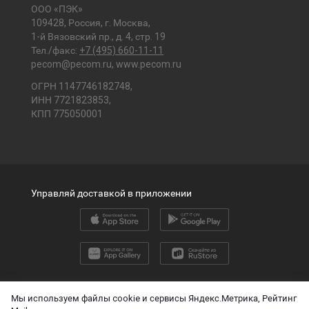
ООО «ПЭК»
109428, Россия, г. Москва,
1-й Вязовский пр., д. 4, стр. 19
Тел./факс:
+7 (495) 660-11-11
pecom@pecom.ru
,
www.pecom.ru
ОГРН 1147746182748,
ИНН 7721823853,
КПП 775050001
Управляй доставкой в приложении
2026 © ООО «ПЭК»
Мы используем файлы cookie и сервисы Яндекс.Метрика, Рейтинг