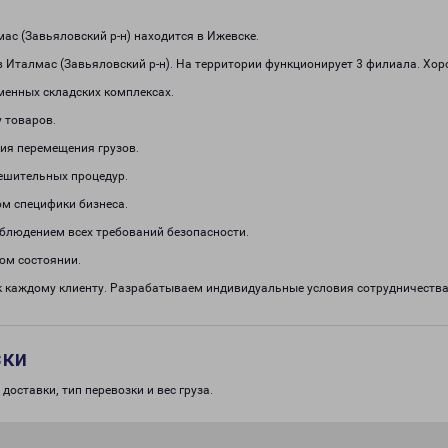
с (Завьяловский р-н) находится в Ижевске.
 Италмас (Завьяловский р-н). На территории функционирует 3 филиала. Хор
менных складских комплексах.
 товаров.
ия перемещения грузов.
решительных процедур.
м специфики бизнеса.
облюдением всех требований безопасности.
ом состоянии.
к каждому клиенту. Разрабатываем индивидуальные условия сотрудничеств
зки
доставки, тип перевозки и вес груза.