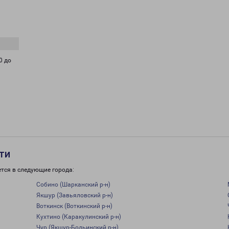
0 до
ти
тся в следующие города:
Собино (Шарканский р-н)
Якшур (Завьяловский р-н)
Воткинск (Воткинский р-н)
Кухтино (Каракулинский р-н)
Чур (Якшур-Бодьинский р-н)