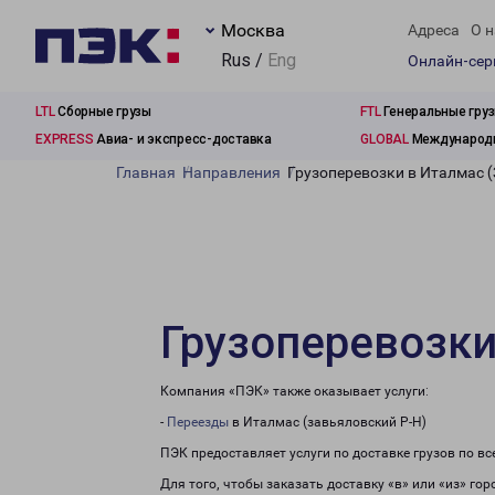
Москва
Адреса
О н
Rus /
Eng
Онлайн-се
LTL
Сборные грузы
FTL
Генеральные гру
EXPRESS
Авиа- и экспресс-доставка
GLOBAL
Международн
Главная
Направления
Грузоперевозки в Италмас (
Грузоперевозки
Компания «ПЭК» также оказывает услуги:
-
Переезды
в Италмас (завьяловский Р-Н)
ПЭК предоставляет услуги по доставке грузов по в
Для того, чтобы заказать доставку «в» или «из» го