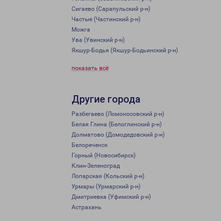
Сигаево (Сарапульский р-н)
Частые (Частинский р-н)
Можга
Ува (Увинский р-н)
Якшур-Бодья (Якшур-Бодьинский р-н)
показать всё
Другие города
Разбегаево (Ломоносовский р-н)
Белая Глина (Белоглинский р-н)
Долматово (Домодедовский р-н)
Белореченск
Горный (Новосибирск)
Клин-Зеленоград
Лопарская (Кольский р-н)
Урмары (Урмарский р-н)
Дмитриевка (Уфимский р-н)
Астрахань