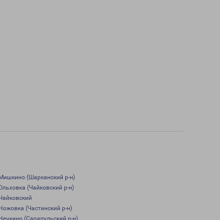
Мишкино (Шарканский р-н)
Ольховка (Чайковский р-н)
Чайковский
Ножовка (Частинский р-н)
Нечкино (Сарапульский р-н)