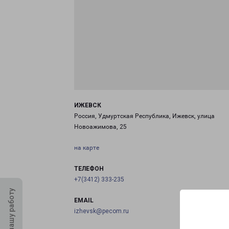
ИЖЕВСК
Россия, Удмуртская Республика, Ижевск, улица
Новоажимова, 25
на карте
ТЕЛЕФОН
+7(3412) 333-235
Оцените нашу работу
EMAIL
izhevsk@pecom.ru