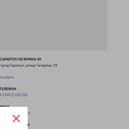
САРАПУЛ ГАГАРИНА 39
город Сарапул, улица Гагарина, 39
на карте
ТЕЛЕФОН
+7(3412) 333-235
EMAIL
×
izhevsk@pecom.ru
ГРАФИК РАБОТЫ