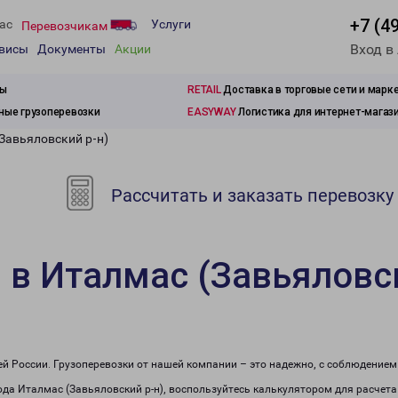
+7 (4
ас
Услуги
Перевозчикам
Вход в
рвисы
Документы
Акции
зы
RETAIL
Доставка в торговые сети и марк
ые грузоперевозки
EASYWAY
Логистика для интернет-магаз
Завьяловский р-н)
Рассчитать и заказать перевозку
 в Италмас (Завьяловск
сей России. Грузоперевозки от нашей компании – это надежно, с соблюдение
рода Италмас (Завьяловский р-н), воспользуйтесь калькулятором для расчета