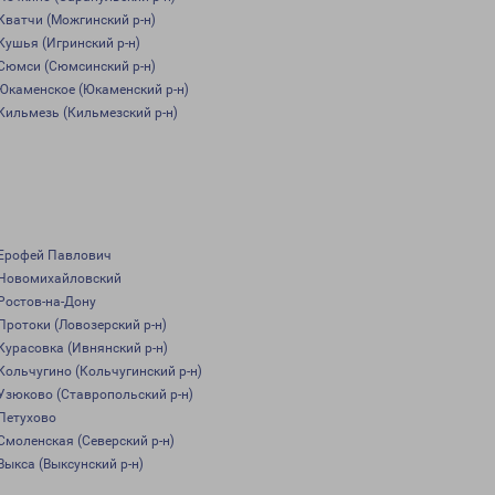
Кватчи (Можгинский р-н)
Кушья (Игринский р-н)
Сюмси (Сюмсинский р-н)
Юкаменское (Юкаменский р-н)
Кильмезь (Кильмезский р-н)
Ерофей Павлович
Новомихайловский
Ростов-на-Дону
Протоки (Ловозерский р-н)
Курасовка (Ивнянский р-н)
Кольчугино (Кольчугинский р-н)
Узюково (Ставропольский р-н)
Петухово
Смоленская (Северский р-н)
Выкса (Выксунский р-н)