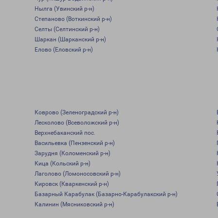
Нылга (Увинский р-н)
Степаново (Воткинский р-н)
Селты (Селтинский р-н)
Шаркан (Шарканский р-н)
Елово (Еловский р-н)
Коврово (Зеленоградский р-н)
Лесколово (Всеволожский р-н)
Верхнебаканский пос.
Васильевка (Пензенский р-н)
Зарудня (Коломенский р-н)
Кица (Кольский р-н)
Лаголово (Ломоносовский р-н)
Кировск (Кваркенский р-н)
Базарный Карабулак (Базарно-Карабулакский р-н)
Калинин (Мясниковский р-н)