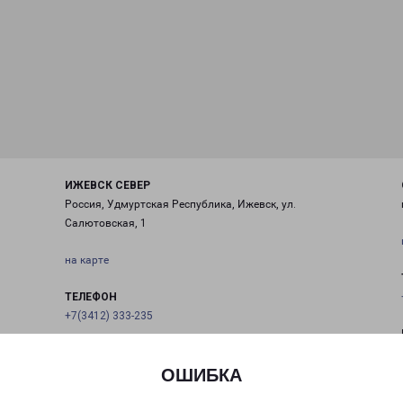
ИЖЕВСК СЕВЕР
Россия, Удмуртская Республика, Ижевск, ул.
Салютовская, 1
на карте
ТЕЛЕФОН
+7(3412) 333-235
EMAIL
izhevsk@pecom.ru
ОШИБКА