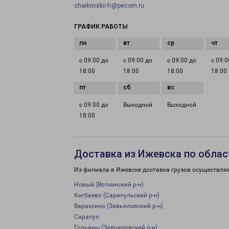
chaikovskii-fr@pecom.ru
ГРАФИК РАБОТЫ
с 09:00 до
с 09:00 до
с 09:00 до
с 09:0
18:00
18:00
18:00
18:00
с 09:00 до
Выходной
Выходной
18:00
Доставка из Ижевска по облас
Из филиала в Ижевске доставка грузов осуществляе
Новый (Воткинский р-н)
Кигбаево (Сарапульский р-н)
Вараксино (Завьяловский р-н)
Сарапул
Гольяны (Завьяловский р-н)