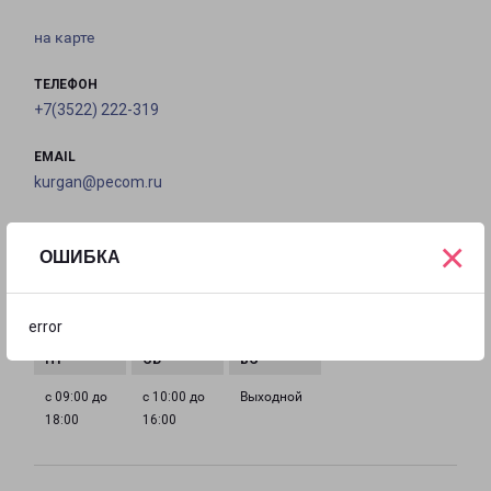
на карте
ТЕЛЕФОН
+7(3522) 222-319
EMAIL
kurgan@pecom.ru
ГРАФИК РАБОТЫ
×
ОШИБКА
с 09:00 до
с 09:00 до
с 09:00 до
с 09:00 до
18:00
18:00
18:00
18:00
error
с 09:00 до
с 10:00 до
Выходной
18:00
16:00