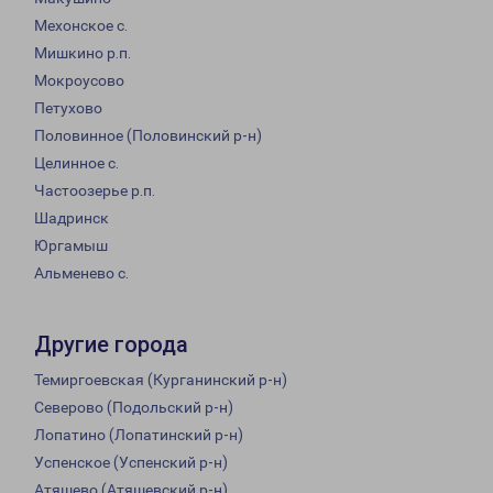
Мехонское с.
Мишкино р.п.
Мокроусово
Петухово
Половинное (Половинский р-н)
Целинное с.
Частоозерье р.п.
Шадринск
Юргамыш
Альменево с.
Другие города
Темиргоевская (Курганинский р-н)
Северово (Подольский р-н)
Лопатино (Лопатинский р-н)
Успенское (Успенский р-н)
Атяшево (Атяшевский р-н)