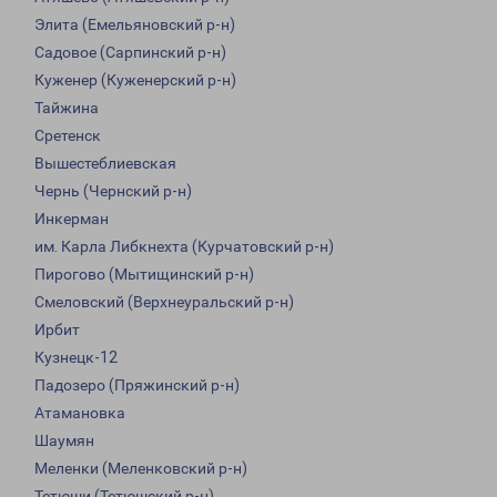
Элита (Емельяновский р-н)
Садовое (Сарпинский р-н)
Куженер (Куженерский р-н)
Тайжина
Сретенск
Вышестеблиевская
Чернь (Чернский р-н)
Инкерман
им. Карла Либкнехта (Курчатовский р-н)
Пирогово (Мытищинский р-н)
Смеловский (Верхнеуральский р-н)
Ирбит
Кузнецк-12
Падозеро (Пряжинский р-н)
Атамановка
Шаумян
Меленки (Меленковский р-н)
Тетюши (Тетюшский р-н)