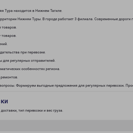
я Тура находится в Нижнем Тагиле.
ерритории Нижняи Туры. В городе работает 3 филиала. Современные дороги 
е товаров.
 товаров.
ений.
дательства при перевозке.
ы для регулярных отправителей.
иматических особенностях региона.
 ремонтов.
е вопросы. Формируем выгодные предложения для регулярных перевозок. П
зки
доставки, тип перевозки и вес груза.