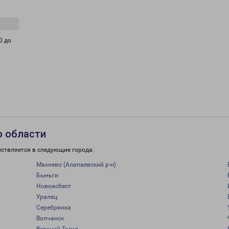
0 до
о области
ествляется в следующие города:
Махнево (Алапаевский р-н)
Быньги
Новоасбест
Уралец
Серебрянка
Волчанск