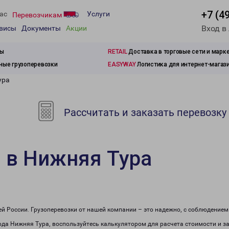
+7 (4
ас
Услуги
Перевозчикам
Вход в
рвисы
Документы
Акции
зы
RETAIL
Доставка в торговые сети и марк
ые грузоперевозки
EASYWAY
Логистика для интернет-магаз
ура
Рассчитать и заказать перевозку
 в Нижняя Тура
сей России. Грузоперевозки от нашей компании – это надежно, с соблюдение
рода Нижняя Тура, воспользуйтесь калькулятором для расчета стоимости и за