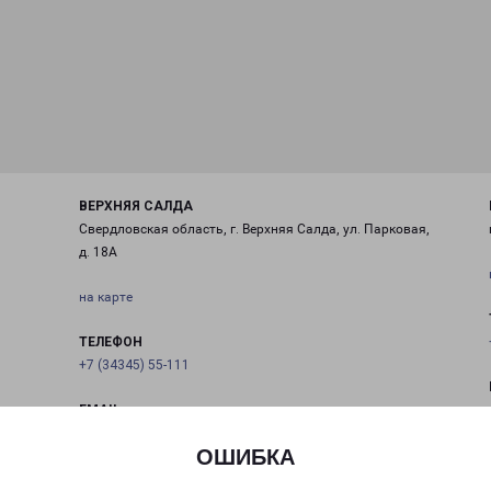
ВЕРХНЯЯ САЛДА
Свердловская область, г. Верхняя Салда, ул. Парковая,
д. 18А
на карте
ТЕЛЕФОН
+7 (34345) 55-111
EMAIL
ntfr01@pecom.ru
ОШИБКА
ГРАФИК РАБОТЫ