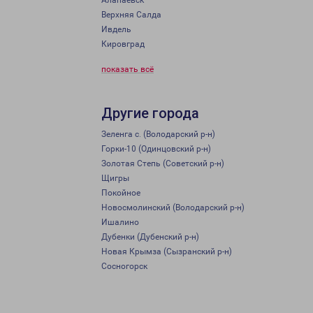
Алапаевск
Верхняя Салда
Ивдель
Кировград
показать всё
Другие города
Зеленга с. (Володарский р-н)
Горки-10 (Одинцовский р-н)
Золотая Степь (Советский р-н)
Щигры
Покойное
Новосмолинский (Володарский р-н)
Ишалино
Дубенки (Дубенский р-н)
Новая Крымза (Сызранский р-н)
Сосногорск