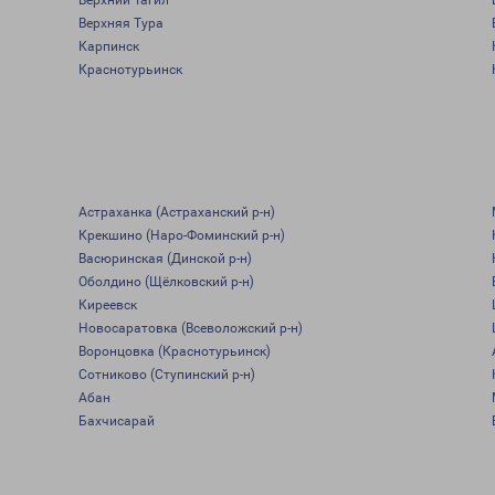
Верхний Тагил
Верхняя Тура
Карпинск
Краснотурьинск
Астраханка (Астраханский р-н)
Крекшино (Наро-Фоминский р-н)
Васюринская (Динской р-н)
Оболдино (Щёлковский р-н)
Киреевск
Новосаратовка (Всеволожский р-н)
Воронцовка (Краснотурьинск)
Сотниково (Ступинский р-н)
Абан
Бахчисарай