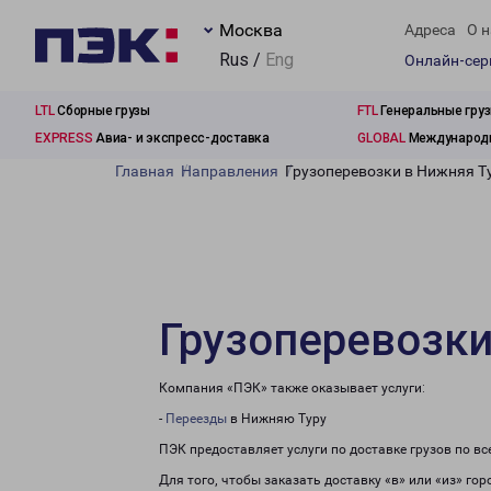
Москва
Адреса
О н
Rus /
Eng
Онлайн-се
LTL
Сборные грузы
FTL
Генеральные гру
EXPRESS
Авиа- и экспресс-доставка
GLOBAL
Международн
Главная
Направления
Грузоперевозки в Нижняя Т
Грузоперевозки
Компания «ПЭК» также оказывает услуги:
-
Переезды
в Нижняю Туру
ПЭК предоставляет услуги по доставке грузов по в
Для того, чтобы заказать доставку «в» или «из» го