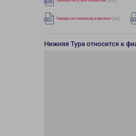
(xlsx)
Тарифы на услуги перевозки
(xls)
Тарифы на перевозку в филиал
Нижняя Тура относится к фи