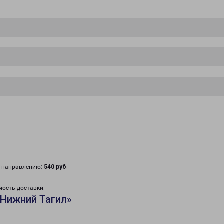
у направлению:
540 руб
.
мость доставки.
«Нижний Тагил»