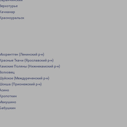
Баранчинский
Верхотурье
Качканар
Красноуральск
Мосрентген (Ленинский р-н)
Красные Ткачи (Ярославский р-н)
Камские Поляны (Нижнекамский р-н)
Волховец
Шуйское (Междуреченский р-н)
Шокша (Прионежский р-н)
Асино
Кропоткин
Макушино
Бабушкин