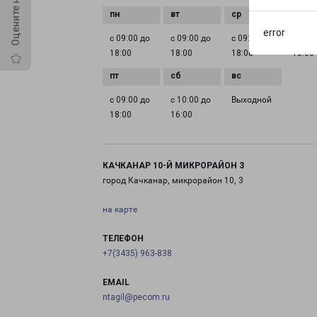
error
с 09:00 до
с 09:00 до
с 09:00 до
с 09:0
18:00
18:00
18:00
18:00
с 09:00 до
с 10:00 до
Выходной
18:00
16:00
КАЧКАНАР 10-Й МИКРОРАЙОН 3
город Качканар, микрорайон 10, 3
на карте
ТЕЛЕФОН
+7(3435) 963-838
EMAIL
ntagil@pecom.ru