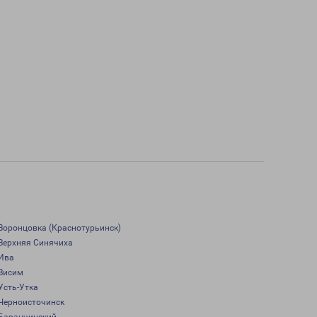
Воронцовка (Краснотурьинск)
Верхняя Синячиха
Ива
Висим
Усть-Утка
Черноисточинск