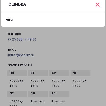
×
ИРБИТ
ОШИБКА
623856, Свердловская обл, г. Ирбит, ул.
Пролетарская, д. 77а
error
на карте
ТЕЛЕФОН
+7 (34355) 7-78-90
EMAIL
irbit-fr@pecom.ru
ГРАФИК РАБОТЫ
с 09:00 до
с 09:00 до
с 09:00 до
с 09:00 до
18:00
18:00
18:00
18:00
с 09:00 до
Выходной
Выходной