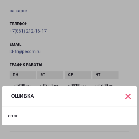
на карте
ТЕЛЕФОН
+7(861) 212-16-17
EMAIL
ld-fr@pecom.ru
ГРАФИК РАБОТЫ
с 09:00 до
с 09:00 до
с 09:00 до
с 09:00 до
×
18:00
18:00
18:00
18:00
ОШИБКА
с 09:00 до
с 10:00 до
Выходной
error
18:00
14:00