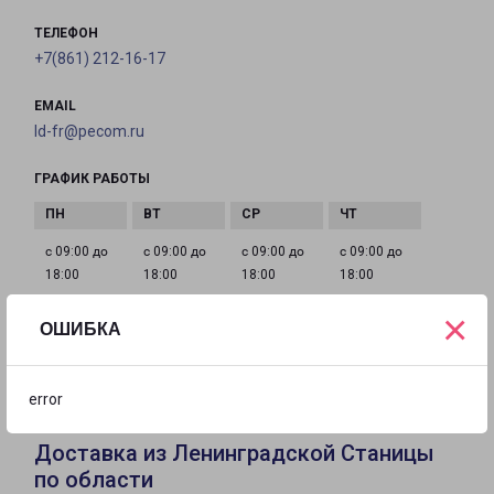
ТЕЛЕФОН
+7(861) 212-16-17
EMAIL
ld-fr@pecom.ru
ГРАФИК РАБОТЫ
с 09:00 до
с 09:00 до
с 09:00 до
с 09:00 до
18:00
18:00
18:00
18:00
×
ОШИБКА
с 09:00 до
с 10:00 до
Выходной
18:00
14:00
error
Доставка из Ленинградской Станицы
по области