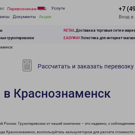
+7 (4
ас
Услуги
Перевозчикам
Вход в
рвисы
Документы
Акции
зы
RETAIL
Доставка в торговые сети и марк
ые грузоперевозки
EASYWAY
Логистика для интернет-магаз
аменск
Рассчитать и заказать перевозку
 в Краснознаменск
сей России. Грузоперевозки от нашей компании – это надежно, с соблюдение
рода Краснознаменск, воспользуйтесь калькулятором для расчета стоимости 