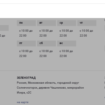
EMAIL
pecom@pecom.ru
ГРАФИК РАБОТЫ
с 10:00 до
с 10:00 до
с 10:00 до
с 10:00 до
0 до
22:00
22:00
22:00
22:00
с 10:00 до
с 10:00 до
с 10:00 до
22:00
22:00
22:00
ЗЕЛЕНОГРАД
Россия, Московская область, городской округ
Солнечногорск, деревня Чашниково, микрорайон
Искра, с2С
на карте