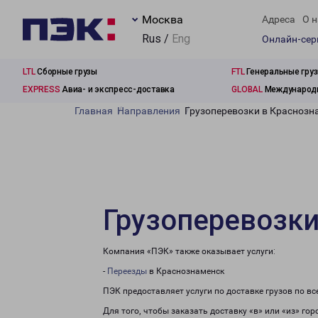
Москва
Адреса
О н
Rus /
Eng
Онлайн-се
LTL
Сборные грузы
FTL
Генеральные гру
EXPRESS
Авиа- и экспресс-доставка
GLOBAL
Международн
Главная
Направления
Грузоперевозки в Краснозн
Грузоперевозки
Компания «ПЭК» также оказывает услуги:
-
Переезды
в Краснознаменск
ПЭК предоставляет услуги по доставке грузов по в
Для того, чтобы заказать доставку «в» или «из» го