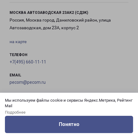
МОСКВА АВТОЗАВОДСКАЯ 23АК2 (СДЭК)
Россия, Москва город, Даниловский район, улица
Автозаводская, дом 23А, корпус 2
на карте
ТЕЛЕФОН
+7(495) 660-11-11
EMAIL
pecom@pecom.ru
ГРАФИК РАБОТЫ
Мы используем файлы cookie и сервисы Яндекс.Метрика, Рейтинг
Mail
Подробнее
с 10:00 до
с 10:00 до
с 10:00 до
с 10:00 до
21:00
21:00
21:00
21:00
Понятно
Оцените нашу работу
Услуги
Сервисы
Меню
Кабинет
Контакты