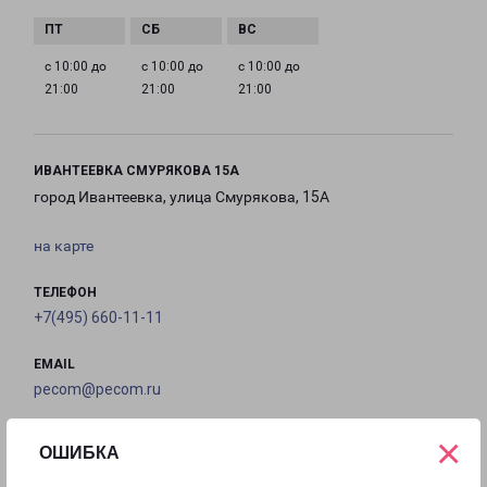
с 10:00 до
с 10:00 до
с 10:00 до
21:00
21:00
21:00
ИВАНТЕЕВКА СМУРЯКОВА 15А
город Ивантеевка, улица Смурякова, 15А
на карте
ТЕЛЕФОН
+7(495) 660-11-11
EMAIL
pecom@pecom.ru
ГРАФИК РАБОТЫ
×
ОШИБКА