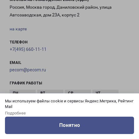
Россия, Москва город, Даниловский район, улица
Автозаводская, дом 23А, корпус 2
на карте
ТЕЛЕФОН
+7(495) 660-11-11
EMAIL
pecom@pecom.ru
ГРАФИК РАБОТЫ
Мы используем файлы cookie и сервисы Яндекс.Метрика, Рейтинг
с 10:00 до
с 10:00 до
с 10:00 до
с 10:00 до
Mail
21:00
21:00
21:00
21:00
Подробнее
Понятно
с 10:00 до
с 10:00 до
с 10:00 до
Оцените нашу работу
Услуги
Сервисы
Меню
Кабинет
Контакты
21:00
21:00
21:00