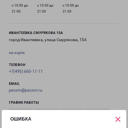
с 10:00 до
с 10:00 до
с 10:00 до
21:00
21:00
21:00
ИВАНТЕЕВКА СМУРЯКОВА 15А
город Ивантеевка, улица Смурякова, 15А
на карте
ТЕЛЕФОН
+7(495) 660-11-11
EMAIL
pecom@pecom.ru
ГРАФИК РАБОТЫ
×
ОШИБКА
с 10:00 до
с 10:00 до
с 10:00 до
с 10:00 до
22:00
22:00
22:00
22:00