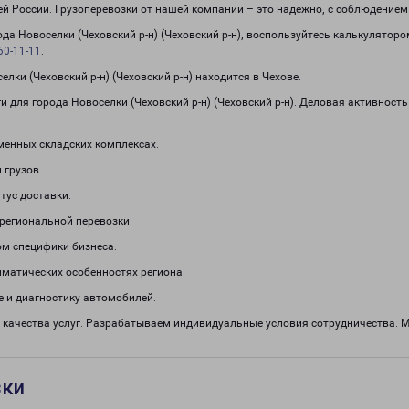
сей России. Грузоперевозки от нашей компании – это надежно, с соблюдение
рода Новоселки (Чеховский р-н) (Чеховский р-н), воспользуйтесь калькулятор
60-11-11
.
ки (Чеховский р-н) (Чеховский р-н) находится в Чехове.
 для города Новоселки (Чеховский р-н) (Чеховский р-н). Деловая активност
менных складских комплексах.
 грузов.
тус доставки.
региональной перевозки.
м специфики бизнеса.
иматических особенностях региона.
 и диагностику автомобилей.
 качества услуг. Разрабатываем индивидуальные условия сотрудничества. М
зки