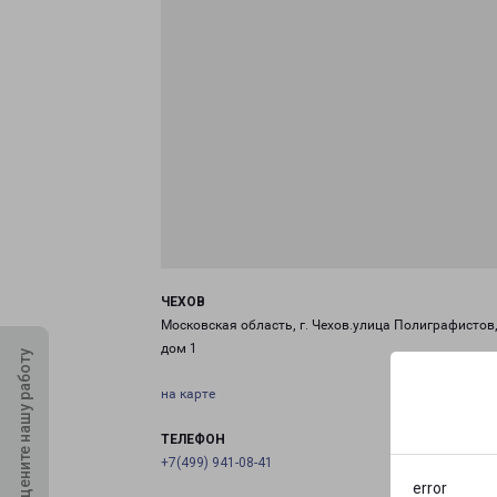
ЧЕХОВ
Московская область, г. Чехов.улица Полиграфистов
дом 1
Оцените нашу работу
на карте
ТЕЛЕФОН
+7(499) 941-08-41
error