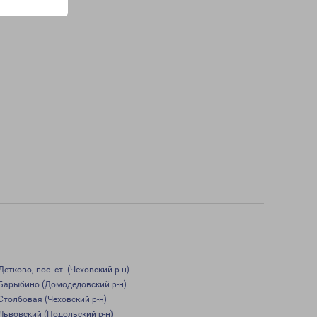
Детково, пос. ст. (Чеховский р-н)
Барыбино (Домодедовский р-н)
Столбовая (Чеховский р-н)
Львовский (Подольский р-н)