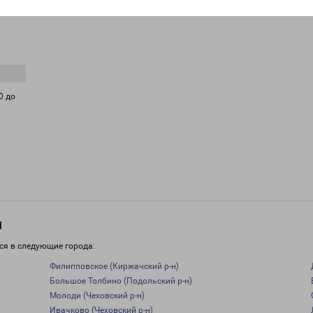
0 до
и
ся в следующие города:
Филипповское (Киржачский р-н)
Большое Толбино (Подольский р-н)
Молоди (Чеховский р-н)
Ивачково (Чеховский р-н)