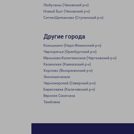
Любучаны (Чеховский р-н)
Новый Быт (Чеховский р-н)
Ситне-Щелканово (Ступинский р-н)
Другие города
Кокошкино (Наро-Фоминский р-н)
Черноречье (Оренбургский р-н)
Маньково-Калитвенское (Чертковский р-н)
Казанская (Кавказский р-н)
Хорлово (Воскресенский р-н)
Экономическое
Черноморский (Северский р-н)
Береславка (Калачевский р-н)
Верхняя Синячиха
Тамбовка