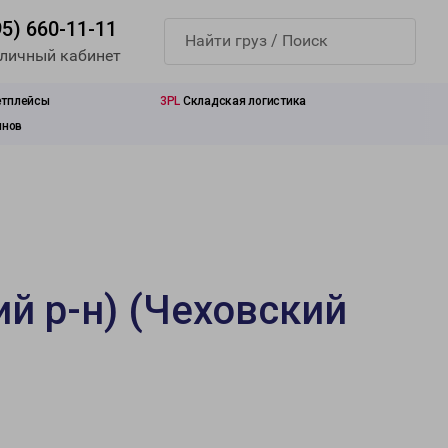
95) 660-11-11
 личный кабинет
етплейсы
3PL
Складская логистика
инов
й р-н) (Чеховский