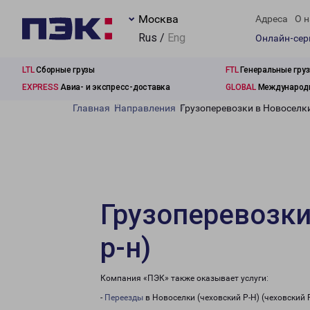
Москва
Адреса
О н
Rus /
Eng
Онлайн-се
LTL
Сборные грузы
FTL
Генеральные гру
EXPRESS
Авиа- и экспресс-доставка
GLOBAL
Международн
Главная
Направления
Грузоперевозки в Новоселки
Грузоперевозки
р-н)
Компания «ПЭК» также оказывает услуги:
-
Переезды
в Новоселки (чеховский Р-Н) (чеховский 