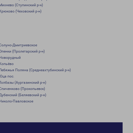
Михнево (Ступинский р-н)
Крюково (Чеховский р-н)
Солуно-Дмитриевское
Опенки (Пролетарский р-н)
Новорудный
Копьёво
Лебяжья Поляна (Среднеахтубинский р-н)
Юца пос.
Толбазы (Аургазинский р-н)
Спиченково (Прокопьевск)
Дубенский (Беляевский р-н)
Николо-Павловское