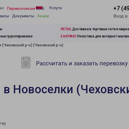
+7 (4
ас
Услуги
Перевозчикам
Вход в
рвисы
Документы
Акции
зы
RETAIL
Доставка в торговые сети и марк
ые грузоперевозки
EASYWAY
Логистика для интернет-магаз
 (Чеховский р-н) (Чеховский р-н)
Рассчитать и заказать перевозку
 в Новоселки (Чеховски
Р-Н)