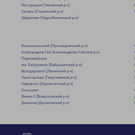
Люторецкое (Чеховский р-н)
Хатунь (Ступинский р-н)
Шарапово (Наро-Фоминский р-н)
Комсомольский (Прохладненский р-н)
Александров Гай (Александрово-Гайский р-н)
Первомайское
им. Бабушкина (Бабушкинский р-н)
Володарского (Ленинский р-н)
Лысогорская (Георгиевский р-н)
Наровчат (Наровчатский р-н)
Кольцово
Янино-2 (Всеволожский р-н)
Данилов (Даниловский р-н)