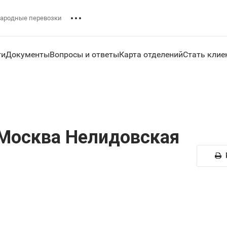
ародные перевозки
ги
Документы
Вопросы и ответы
Карта отделений
Стать клие
Москва Нелидовская