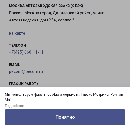
МОСКВА АВТОЗАВОДСКАЯ 23АК2 (СДЭК)
Россия, Москва город, Даниловский район, улица
Автозаводская, дом 23А, корпус 2
на карте
ТЕЛЕФОН
+7(495) 660-11-11
EMAIL
pecom@pecom.ru
ГРАФИК РАБОТЫ
Мы используем файлы cookie и сервисы Яндекс.Метрика, Рейтинг
Mail
с 10:00 до
с 10:00 до
с 10:00 до
с 10:00 до
Подробнее
21:00
21:00
21:00
21:00
Понятно
Оцените нашу работу
Услуги
Сервисы
Меню
Кабинет
Контакты
с 10:00 до
с 10:00 до
с 10:00 до