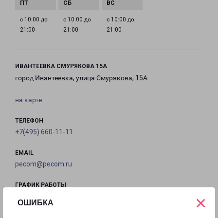
с 10:00 до
с 10:00 до
с 10:00 до
21:00
21:00
21:00
ИВАНТЕЕВКА СМУРЯКОВА 15А
город Ивантеевка, улица Смурякова, 15А
на карте
ТЕЛЕФОН
+7(495) 660-11-11
EMAIL
pecom@pecom.ru
ГРАФИК РАБОТЫ
×
ОШИБКА
с 10:00 до
с 10:00 до
с 10:00 до
с 10:00 до