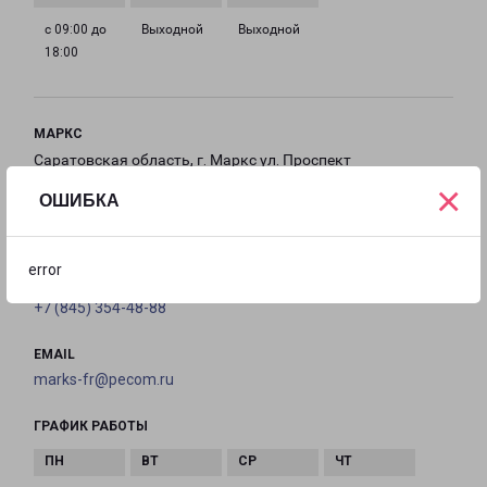
с 09:00 до
Выходной
Выходной
18:00
МАРКС
Саратовская область, г. Маркс ул. Проспект
×
Ленина д. 102 В
ОШИБКА
на карте
error
ТЕЛЕФОН
+7 (845) 354-48-88
EMAIL
marks-fr@pecom.ru
ГРАФИК РАБОТЫ