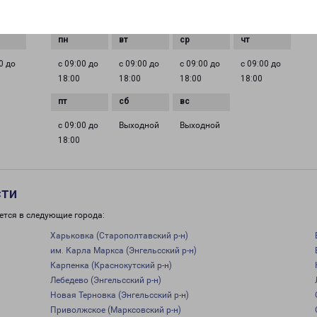
ГРАФИК РАБОТЫ
0 до
с 09:00 до
с 09:00 до
с 09:00 до
с 09:00 до
18:00
18:00
18:00
18:00
с 09:00 до
Выходной
Выходной
18:00
сти
ется в следующие города:
Харьковка (Старополтавский р-н)
им. Карла Маркса (Энгельсский р-н)
Карпенка (Краснокутский р-н)
Лебедево (Энгельсский р-н)
Новая Терновка (Энгельсский р-н)
Приволжское (Марксовский р-н)