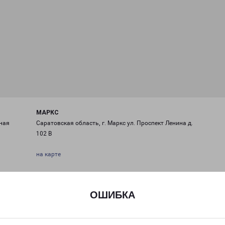
МАРКС
ная
Саратовская область, г. Маркс ул. Проспект Ленина д.
102 В
на карте
ТЕЛЕФОН
+7 (845) 354-48-88
ОШИБКА
EMAIL
marks-fr@pecom.ru