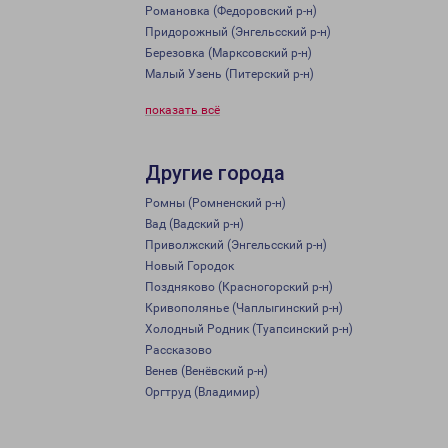
Романовка (Федоровский р-н)
Придорожный (Энгельсский р-н)
Березовка (Марксовский р-н)
Малый Узень (Питерский р-н)
показать всё
Другие города
Ромны (Ромненский р-н)
Вад (Вадский р-н)
Приволжский (Энгельсский р-н)
Новый Городок
Поздняково (Красногорский р-н)
Кривополянье (Чаплыгинский р-н)
Холодный Родник (Туапсинский р-н)
Рассказово
Венев (Венёвский р-н)
Оргтруд (Владимир)