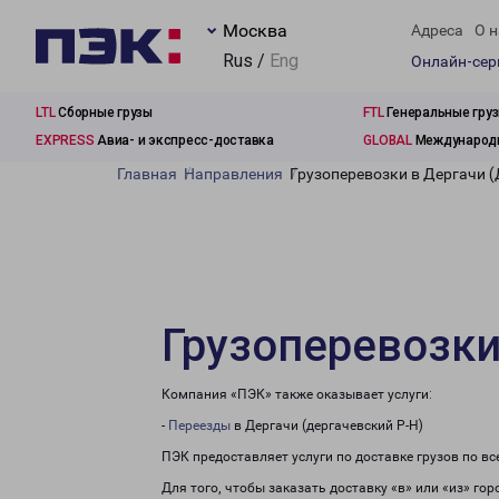
Москва
Адреса
О н
Rus /
Eng
Онлайн-се
LTL
Сборные грузы
FTL
Генеральные гру
EXPRESS
Авиа- и экспресс-доставка
GLOBAL
Международн
Главная
Направления
Грузоперевозки в Дергачи (
Грузоперевозки
Компания «ПЭК» также оказывает услуги:
-
Переезды
в Дергачи (дергачевский Р-Н)
ПЭК предоставляет услуги по доставке грузов по в
Для того, чтобы заказать доставку «в» или «из» го