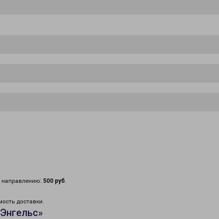
у направлению:
500 руб
.
мость доставки.
«Энгельс»