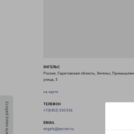
ЭНГЕЛЬС
Россия, Саратовская область, Энгельс, Промышлен
улица, 3
на карте
Оцените нашу работу
ТЕЛЕФОН
+7(8453) 530-536
EMAIL
engels@pecom.ru