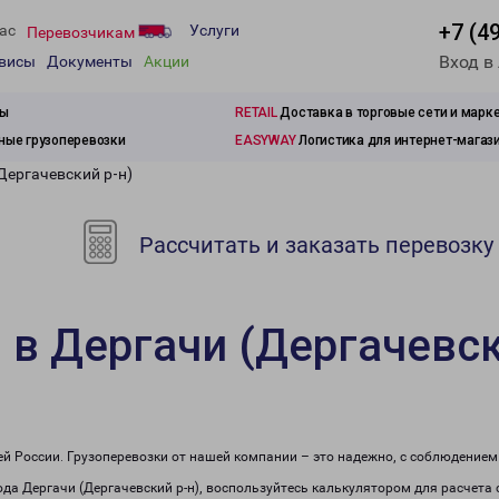
+7 (4
ас
Услуги
Перевозчикам
Вход в
рвисы
Документы
Акции
зы
RETAIL
Доставка в торговые сети и марк
ые грузоперевозки
EASYWAY
Логистика для интернет-магаз
Дергачевский р-н)
Рассчитать и заказать перевозку
 в Дергачи (Дергачевск
сей России. Грузоперевозки от нашей компании – это надежно, с соблюдение
рода Дергачи (Дергачевский р-н), воспользуйтесь калькулятором для расчета 