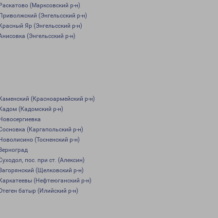
Раскатово (Марксовский р-н)
Приволжский (Энгельсский р-н)
Красный Яр (Энгельсский р-н)
Анисовка (Энгельсский р-н)
Каменский (Красноармейский р-н)
Кадом (Кадомский р-н)
Новосергиевка
Сосновка (Каргапольский р-н)
Новолисино (Тосненский р-н)
Зерноград
Суходол, пос. при ст. (Алексин)
Загорянский (Щелковский р-н)
Каркатеевы (Нефтеюганский р-н)
Отеген батыр (Илийский р-н)