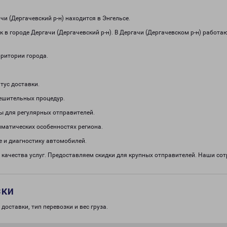
 (Дергачевский р-н) находится в Энгельсе.
 в городе Дергачи (Дергачевский р-н). В Дергачи (Дергачевском р-н) работ
рритории города.
тус доставки.
решительных процедур.
ы для регулярных отправителей.
иматических особенностях региона.
 и диагностику автомобилей.
 качества услуг. Предоставляем скидки для крупных отправителей. Наши с
зки
доставки, тип перевозки и вес груза.