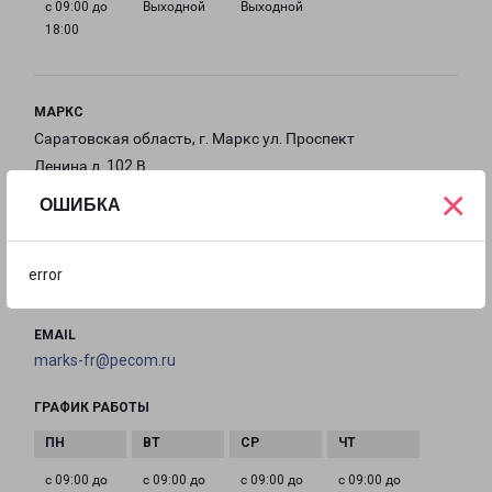
с 09:00 до
Выходной
Выходной
18:00
МАРКС
Саратовская область, г. Маркс ул. Проспект
Ленина д. 102 В
×
ОШИБКА
на карте
ТЕЛЕФОН
error
+7 (845) 354-48-88
EMAIL
marks-fr@pecom.ru
ГРАФИК РАБОТЫ
с 09:00 до
с 09:00 до
с 09:00 до
с 09:00 до