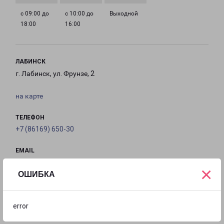
с 09:00 до
с 10:00 до
Выходной
18:00
16:00
ЛАБИНСК
г. Лабинск, ул. Фрунзе, 2
на карте
ТЕЛЕФОН
+7 (86169) 650-30
EMAIL
labinsk-fr@pecom.ru
×
ОШИБКА
ГРАФИК РАБОТЫ
error
с 09:00 до
с 09:00 до
с 09:00 до
с 09:00 до