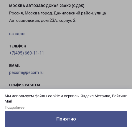
МОСКВА АВТОЗАВОДСКАЯ 23АК2 (СДЭК)
Россия, Москва город, Даниловский район, улица
Автозаводская, дом 23А, корпус 2
на карте
ТЕЛЕФОН
+7(495) 660-11-11
EMAIL
pecom@pecom.ru
ГРАФИК РАБОТЫ
Мы используем файлы cookie и сервисы Яндекс.Метрика, Рейтинг
Mail
с 10:00 до
с 10:00 до
с 10:00 до
с 10:00 до
Подробнее
21:00
21:00
21:00
21:00
Понятно
Оцените нашу работу
Услуги
Сервисы
Меню
Кабинет
Контакты
с 10:00 до
с 10:00 до
с 10:00 до