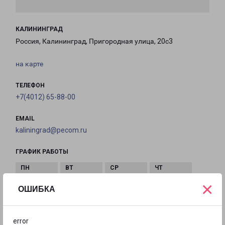
КАЛИНИНГРАД
Россия, Калининград, Пригородная улица, 20с3
на карте
ТЕЛЕФОН
+7(4012) 65-88-00
EMAIL
kaliningrad@pecom.ru
ГРАФИК РАБОТЫ
×
с 08:00 до
с 08:00 до
с 08:00 до
с 08:00 до
ОШИБКА
19:00
19:00
19:00
19:00
error