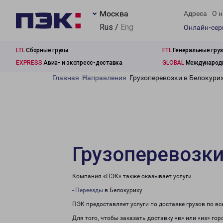
Москва
Адреса
О н
Rus /
Eng
Онлайн-се
LTL
Сборные грузы
FTL
Генеральные гру
EXPRESS
Авиа- и экспресс-доставка
GLOBAL
Международн
Главная
Направления
Грузоперевозки в Белокури
Грузоперевозки
Компания «ПЭК» также оказывает услуги:
-
Переезды
в Белокуриху
ПЭК предоставляет услуги по доставке грузов по в
Для того, чтобы заказать доставку «в» или «из» го