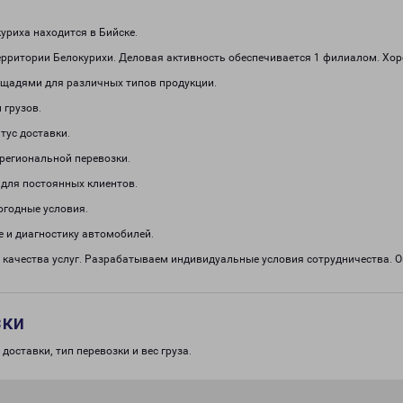
риха находится в Бийске.
ерритории Белокурихи. Деловая активность обеспечивается 1 филиалом. Хор
щадями для различных типов продукции.
 грузов.
тус доставки.
региональной перевозки.
 для постоянных клиентов.
огодные условия.
 и диагностику автомобилей.
 качества услуг. Разрабатываем индивидуальные условия сотрудничества.
зки
доставки, тип перевозки и вес груза.