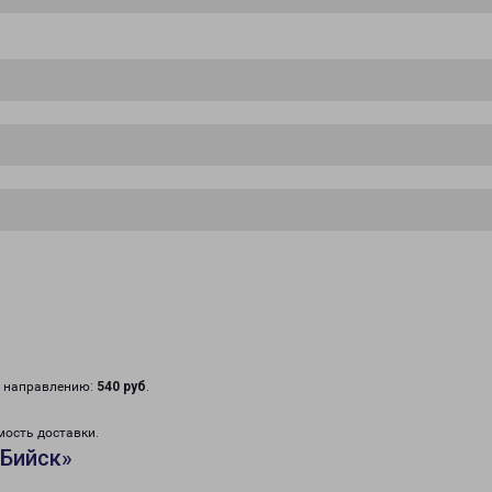
у направлению:
540 руб
.
мость доставки.
«Бийск»