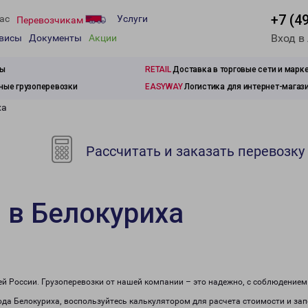
+7 (4
ас
Услуги
Перевозчикам
Вход в
рвисы
Документы
Акции
зы
RETAIL
Доставка в торговые сети и марк
ые грузоперевозки
EASYWAY
Логистика для интернет-магаз
ха
Рассчитать и заказать перевозку
 в Белокуриха
сей России. Грузоперевозки от нашей компании – это надежно, с соблюдение
рода Белокуриха, воспользуйтесь калькулятором для расчета стоимости и зап