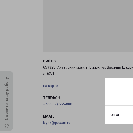
БИЙСК
659328, Алтайский край, г. Бийск, ул. Василия Шадр
д. 62/1
Оцените нашу работу
на карте
ТЕЛЕФОН
+7(3854) 555-800
error
EMAIL
biysk@pecom.ru