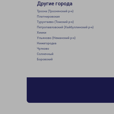
Другие города
Тросна (Троснянский р-н)
Платнировская
Турунтаево (Томский р-н)
Петропавловский (Хайбуллинский р-н)
Химки
Ульяново (Неманский р-н)
Нижегородка
Чулково
Солнечный
Боровский