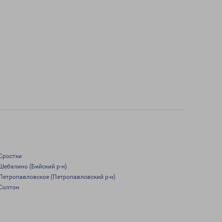
Сростки
Шебалино (Бийский р-н)
Петропавловское (Петропавловский р-н)
Солтон