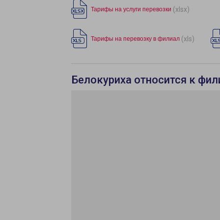
(xlsx)
Тарифы на услуги перевозки
(xls)
Тарифы на перевозку в филиал
Белокуриха относится к фил