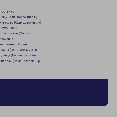
Протвино
Рощино (Выборгский р-н)
Чигасово (Одинцовский р-н)
Рефтинский
Приморский (Феодосия)
Косулино
Уни (Унинский р-н)
Часцы (Одинцовский р-н)
Донецк (Ростовская обл.)
Виллози (Ломоносовский р-н)