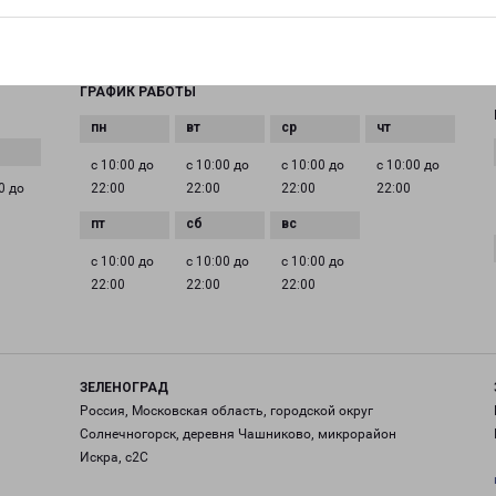
EMAIL
pecom@pecom.ru
ГРАФИК РАБОТЫ
с 10:00 до
с 10:00 до
с 10:00 до
с 10:00 до
0 до
22:00
22:00
22:00
22:00
с 10:00 до
с 10:00 до
с 10:00 до
22:00
22:00
22:00
ЗЕЛЕНОГРАД
Россия, Московская область, городской округ
Солнечногорск, деревня Чашниково, микрорайон
Искра, с2С