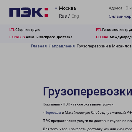
Москва
Адреса
О н
Rus /
Eng
Онлайн-се
LTL
Сборные грузы
FTL
Генеральные гру
EXPRESS
Авиа- и экспресс-доставка
GLOBAL
Международн
Главная
Направления
Грузоперевозки в Михайлов
Грузоперевозки
Компания «ПЭК» также оказывает услуги:
-
Переезды
в Михайловскую Слободу (раменский Р-Н
ПЭК предоставляет услуги по доставке грузов по в
Для того, чтобы заказать доставку «в» или «из» го