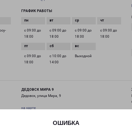
ГРАФИК РАБОТЫ
осу­
с 09:00 до
с 09:00 до
с 09:00 до
с 09:00 до
18:00
18:00
18:00
18:00
с 09:00 до
с 10:00 до
Выходной
18:00
14:00
ДЕДОВСК МИРА 9
Дедовск, улица Мира, 9
на карте
ТЕЛЕФОН
ОШИБКА
+7(495) 660-11-11