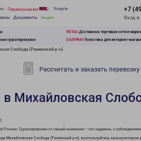
+7 (4
ас
Услуги
Перевозчикам
Вход в
рвисы
Документы
Акции
зы
RETAIL
Доставка в торговые сети и марк
ые грузоперевозки
EASYWAY
Логистика для интернет-магаз
ская Слобода (Раменский р-н)
Рассчитать и заказать перевозку
 в Михайловская Слобо
)
сей России. Грузоперевозки от нашей компании – это надежно, с соблюдение
рода Михайловская Слобода (Раменский р-н), воспользуйтесь калькулятором 