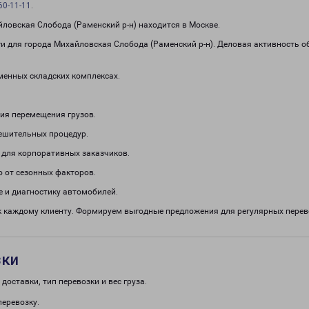
60-11-11
.
овская Слобода (Раменский р-н) находится в Москве.
и для города Михайловская Слобода (Раменский р-н). Деловая активность 
менных складских комплексах.
ия перемещения грузов.
решительных процедур.
 для корпоративных заказчиков.
о от сезонных факторов.
 и диагностику автомобилей.
к каждому клиенту. Формируем выгодные предложения для регулярных пер
зки
доставки, тип перевозки и вес груза.
перевозку.