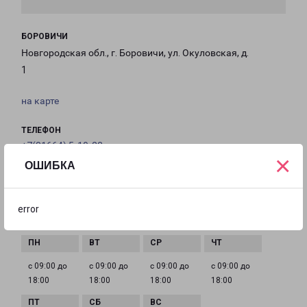
БОРОВИЧИ
Новгородская обл., г. Боровичи, ул. Окуловская, д.
1
на карте
ТЕЛЕФОН
+7(81664) 5-10-22
×
ОШИБКА
EMAIL
Borovichi-fr@pecom.ru
error
ГРАФИК РАБОТЫ
с 09:00 до
с 09:00 до
с 09:00 до
с 09:00 до
18:00
18:00
18:00
18:00