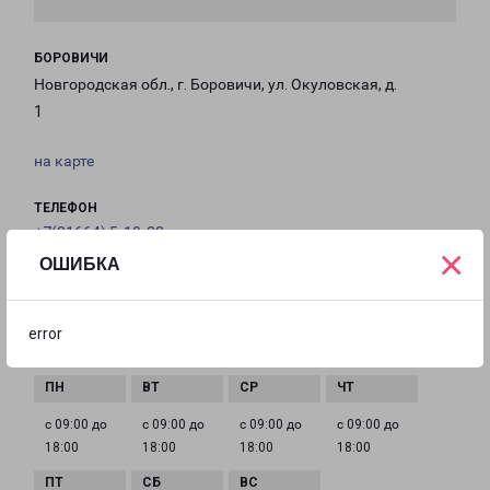
БОРОВИЧИ
Новгородская обл., г. Боровичи, ул. Окуловская, д.
1
на карте
ТЕЛЕФОН
+7(81664) 5-10-22
×
ОШИБКА
EMAIL
Borovichi-fr@pecom.ru
error
ГРАФИК РАБОТЫ
с 09:00 до
с 09:00 до
с 09:00 до
с 09:00 до
18:00
18:00
18:00
18:00