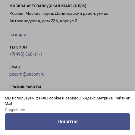
МОСКВА АВТОЗАВОДСКАЯ 23АК2 (СДЭК)
Россия, Москва город, Даниловский район, улица
Автозаводская, дом 23А, корпус 2
на карте
ТЕЛЕФОН
+7(495) 660-11-11
EMAIL
pecom@pecom.ru
ГРАФИК РАБОТЫ
Мы используем файлы cookie и сервисы Яндекс.Метрика, Рейтинг
Mail
с 10:00 до
с 10:00 до
с 10:00 до
с 10:00 до
Подробнее
21:00
21:00
21:00
21:00
Понятно
Оцените нашу работу
Услуги
Сервисы
Меню
Кабинет
Контакты
с 10:00 до
с 10:00 до
с 10:00 до