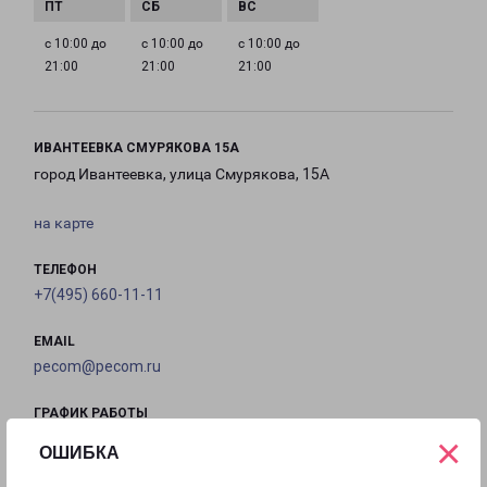
с 10:00 до
с 10:00 до
с 10:00 до
21:00
21:00
21:00
ИВАНТЕЕВКА СМУРЯКОВА 15А
город Ивантеевка, улица Смурякова, 15А
на карте
ТЕЛЕФОН
+7(495) 660-11-11
EMAIL
pecom@pecom.ru
ГРАФИК РАБОТЫ
×
ОШИБКА
с 10:00 до
с 10:00 до
с 10:00 до
с 10:00 до