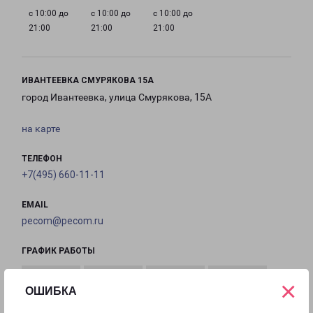
с 10:00 до
с 10:00 до
с 10:00 до
21:00
21:00
21:00
ИВАНТЕЕВКА СМУРЯКОВА 15А
город Ивантеевка, улица Смурякова, 15А
на карте
ТЕЛЕФОН
+7(495) 660-11-11
EMAIL
pecom@pecom.ru
ГРАФИК РАБОТЫ
×
ОШИБКА
с 10:00 до
с 10:00 до
с 10:00 до
с 10:00 до
22:00
22:00
22:00
22:00