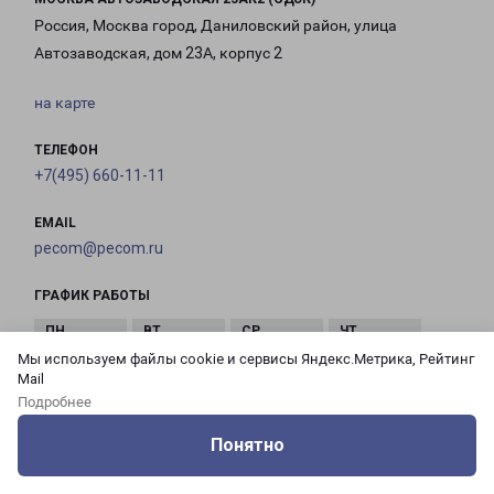
Россия, Москва город, Даниловский район, улица
Автозаводская, дом 23А, корпус 2
на карте
ТЕЛЕФОН
+7(495) 660-11-11
EMAIL
pecom@pecom.ru
ГРАФИК РАБОТЫ
Мы используем файлы cookie и сервисы Яндекс.Метрика, Рейтинг
с 10:00 до
с 10:00 до
с 10:00 до
с 10:00 до
Mail
21:00
21:00
21:00
21:00
Подробнее
Понятно
с 10:00 до
с 10:00 до
с 10:00 до
Оцените нашу работу
Услуги
Сервисы
Меню
Кабинет
Контакты
21:00
21:00
21:00