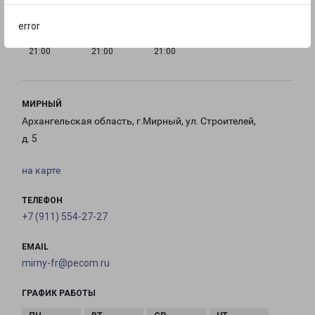
error
с 10:00 до
с 10:00 до
с 10:00 до
21:00
21:00
21:00
МИРНЫЙ
Архангельская область, г.Мирный, ул. Строителей,
д. 5
на карте
ТЕЛЕФОН
+7 (911) 554-27-27
EMAIL
mirny-fr@pecom.ru
ГРАФИК РАБОТЫ