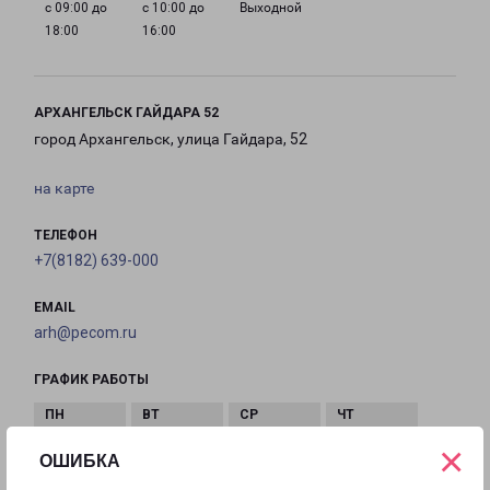
с 09:00 до
с 10:00 до
Выходной
18:00
16:00
АРХАНГЕЛЬСК ГАЙДАРА 52
город Архангельск, улица Гайдара, 52
на карте
ТЕЛЕФОН
+7(8182) 639-000
EMAIL
arh@pecom.ru
ГРАФИК РАБОТЫ
×
с 10:00 до
с 10:00 до
с 10:00 до
с 10:00 до
ОШИБКА
21:00
21:00
21:00
21:00