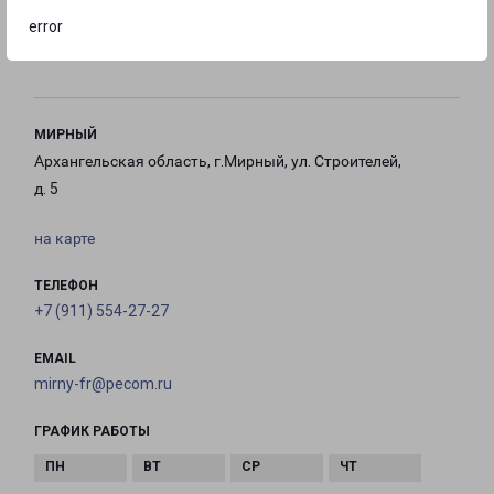
error
с 10:00 до
с 10:00 до
с 10:00 до
21:00
21:00
21:00
МИРНЫЙ
Архангельская область, г.Мирный, ул. Строителей,
д. 5
на карте
ТЕЛЕФОН
+7 (911) 554-27-27
EMAIL
mirny-fr@pecom.ru
ГРАФИК РАБОТЫ