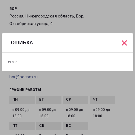
БОР
Россия, Нижегородская область, Бор,
Октябрьская улица, 4
на карте
×
ОШИБКА
ТЕЛЕФОН
+7(831) 592-54-77
error
EMAIL
bor@pecom.ru
ГРАФИК РАБОТЫ
с 09:00 до
с 09:00 до
с 09:00 до
с 09:00 до
18:00
18:00
18:00
18:00