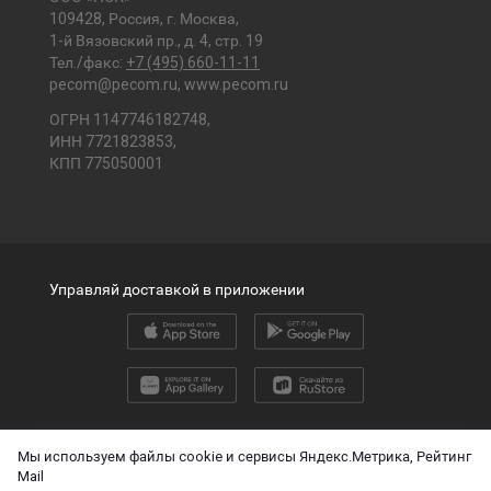
109428, Россия, г. Москва,
1-й Вязовский пр., д. 4, стр. 19
Тел./факс:
+7 (495) 660-11-11
pecom@pecom.ru
,
www.pecom.ru
ОГРН 1147746182748,
ИНН 7721823853,
КПП 775050001
Управляй доставкой в приложении
2026 © ООО «ПЭК»
Мы используем файлы cookie и сервисы Яндекс.Метрика, Рейтинг
Mail
English version