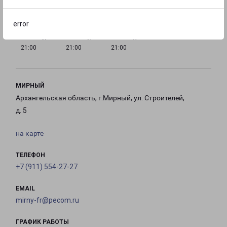
21:00
21:00
21:00
21:00
error
с 10:00 до
с 10:00 до
с 10:00 до
21:00
21:00
21:00
МИРНЫЙ
Архангельская область, г.Мирный, ул. Строителей,
д. 5
на карте
ТЕЛЕФОН
+7 (911) 554-27-27
EMAIL
mirny-fr@pecom.ru
ГРАФИК РАБОТЫ