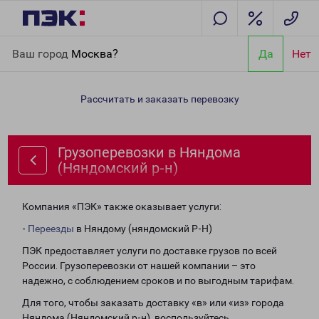
Главная
Направления
Грузоперевозки в Няндома
Ваш город
Москва?
Да
Нет
(Няндомский р-н)
Рассчитать и заказать перевозку
Грузоперевозки в Няндома
(Няндомский р-н)
Компания «ПЭК» также оказывает услуги:
-
Переезды
в Няндому (няндомский Р-Н)
ПЭК предоставляет услуги по доставке грузов по всей
России. Грузоперевозки от нашей компании – это
надежно, с соблюдением сроков и по выгодным тарифам.
Для того, чтобы заказать доставку «в» или «из» города
Няндома (Няндомский р-н), воспользуйтесь