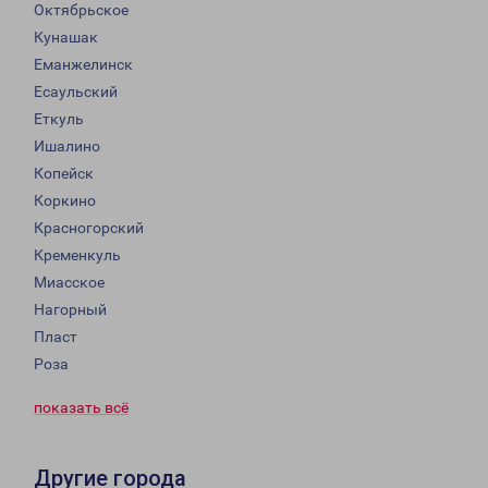
Октябрьское
Кунашак
Еманжелинск
Есаульский
Еткуль
Ишалино
Копейск
Коркино
Красногорский
Кременкуль
Миасское
Нагорный
Пласт
Роза
показать всё
Другие города