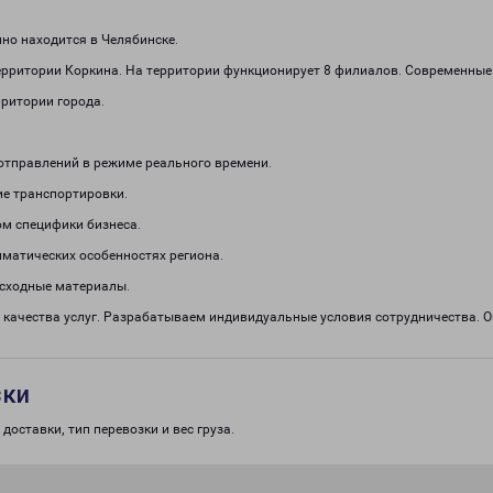
но находится в Челябинске.
ерритории Коркина. На территории функционирует 8 филиалов. Современные
рритории города.
отправлений в режиме реального времени.
е транспортировки.
м специфики бизнеса.
иматических особенностях региона.
асходные материалы.
 качества услуг. Разрабатываем индивидуальные условия сотрудничества.
зки
доставки, тип перевозки и вес груза.