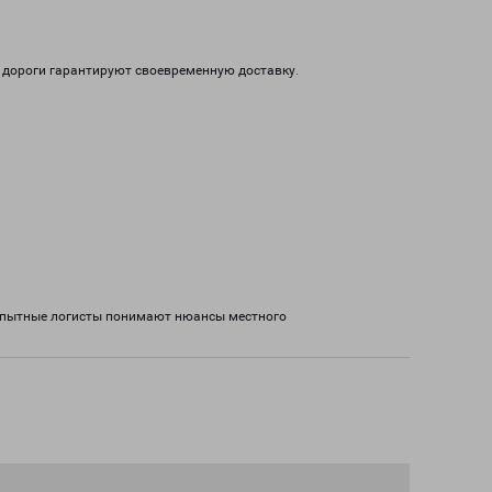
 дороги гарантируют своевременную доставку.
 Опытные логисты понимают нюансы местного