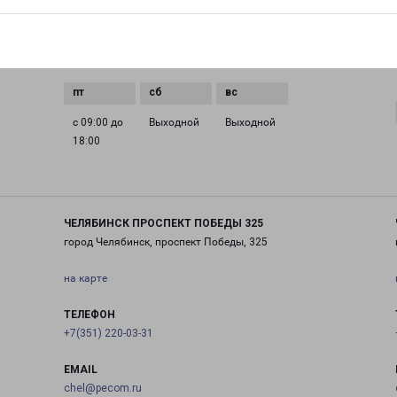
0 до
с 09:00 до
с 09:00 до
с 09:00 до
с 09:00 до
18:00
18:00
18:00
18:00
с 09:00 до
Выходной
Выходной
18:00
ЧЕЛЯБИНСК ПРОСПЕКТ ПОБЕДЫ 325
город Челябинск, проспект Победы, 325
на карте
ТЕЛЕФОН
+7(351) 220-03-31
EMAIL
chel@pecom.ru