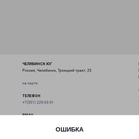
ЧЕЛЯБИНСК ЮГ
Россия, Челябинск, Троицкий тракт, 25
на карте
ТЕЛЕФОН
+7(351) 220-03-31
EMAIL
chel@pecom.ru
ОШИБКА
ГРАФИК РАБОТЫ