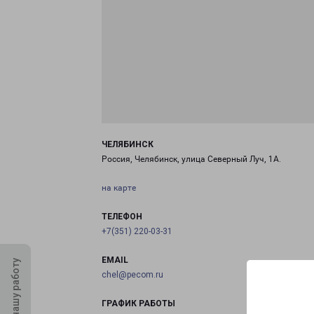
ЧЕЛЯБИНСК
Россия, Челябинск, улица Северный Луч, 1А.
на карте
ТЕЛЕФОН
+7(351) 220-03-31
EMAIL
Оцените нашу работу
chel@pecom.ru
ГРАФИК РАБОТЫ