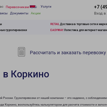
+7 (4
ас
Услуги
Перевозчикам
Вход в
рвисы
Документы
Акции
зы
RETAIL
Доставка в торговые сети и марк
ые грузоперевозки
EASYWAY
Логистика для интернет-магаз
Рассчитать и заказать перевозку
 в Коркино
сей России. Грузоперевозки от нашей компании – это надежно, с соблюдение
рода Коркино, воспользуйтесь калькулятором для расчета стоимости и заполн