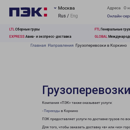
Москва
Адреса
О н
Rus /
Eng
Онлайн-се
LTL
Сборные грузы
FTL
Генеральные гру
EXPRESS
Авиа- и экспресс-доставка
GLOBAL
Международн
Главная
Направления
Грузоперевозки в Коркино
Грузоперевозки
Компания «ПЭК» также оказывает услуги:
-
Переезды
в Коркино
ПЭК предоставляет услуги по доставке грузов по в
Для того, чтобы заказать доставку «в» или «из» го