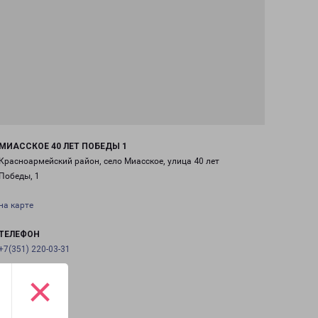
МИАССКОЕ 40 ЛЕТ ПОБЕДЫ 1
Красноармейский район, село Миасское, улица 40 лет
Победы, 1
на карте
ТЕЛЕФОН
+7(351) 220-03-31
×
EMAIL
chel@pecom.ru