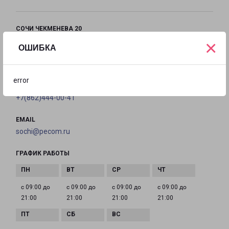
СОЧИ ЧЕКМЕНЕВА 20
×
город Сочи, улица Чекменева, 20
ОШИБКА
на карте
error
ТЕЛЕФОН
+7(862)444-00-41
EMAIL
sochi@pecom.ru
ГРАФИК РАБОТЫ
с 09:00 до
с 09:00 до
с 09:00 до
с 09:00 до
21:00
21:00
21:00
21:00