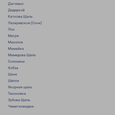
Дагомыс
Дедеркой
Каткова Щель
Лазаревское (Сочи)
Лоо
Магри
Макопсе
Мамайка
Мамедова Щель
Солоники
Хобза
Шахе
Шепси
Якорная щель
Тихоновка
Зубова Щель
Чемитоквадже