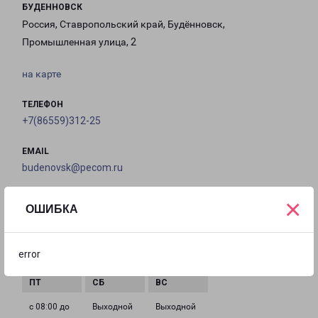
БУДЕННОВСК
Россия, Ставропольский край, Будённовск,
Промышленная улица, 2
на карте
ТЕЛЕФОН
+7(86559)312-25
EMAIL
budenovsk@pecom.ru
ГРАФИК РАБОТЫ
×
ОШИБКА
с 08:00 до
с 08:00 до
с 08:00 до
с 08:00 до
error
17:00
17:00
17:00
17:00
с 08:00 до
Выходной
Выходной