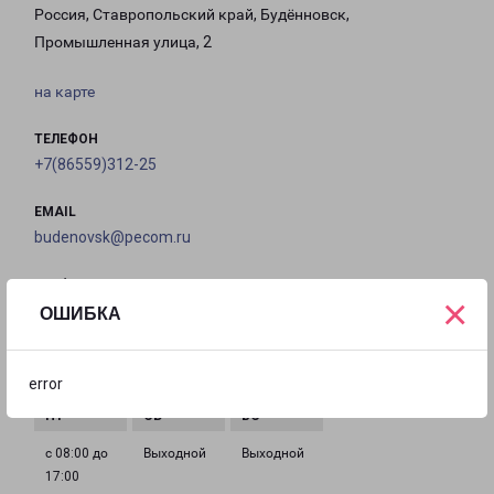
Россия, Ставропольский край, Будённовск,
Промышленная улица, 2
на карте
ТЕЛЕФОН
+7(86559)312-25
EMAIL
budenovsk@pecom.ru
ГРАФИК РАБОТЫ
×
ОШИБКА
с 08:00 до
с 08:00 до
с 08:00 до
с 08:00 до
17:00
17:00
17:00
17:00
error
с 08:00 до
Выходной
Выходной
17:00