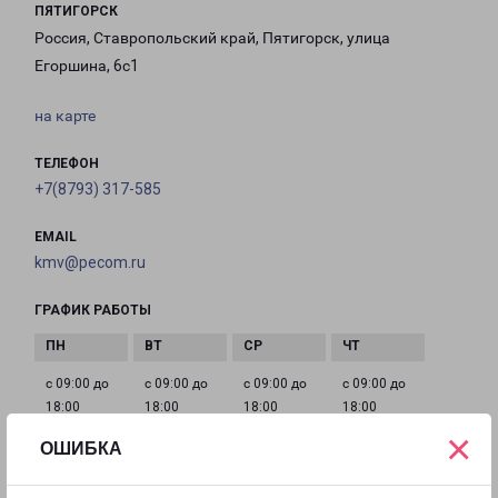
ПЯТИГОРСК
Россия, Ставропольский край, Пятигорск, улица
Егоршина, 6с1
на карте
ТЕЛЕФОН
+7(8793) 317-585
EMAIL
kmv@pecom.ru
ГРАФИК РАБОТЫ
с 09:00 до
с 09:00 до
с 09:00 до
с 09:00 до
18:00
18:00
18:00
18:00
×
ОШИБКА
с 09:00 до
с 10:00 до
Выходной