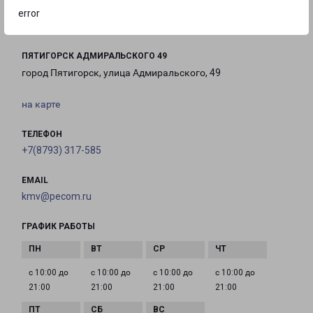
18:00
15:00
error
ПЯТИГОРСК АДМИРАЛЬСКОГО 49
город Пятигорск, улица Адмиральского, 49
на карте
ТЕЛЕФОН
+7(8793) 317-585
EMAIL
kmv@pecom.ru
ГРАФИК РАБОТЫ
с 10:00 до
с 10:00 до
с 10:00 до
с 10:00 до
21:00
21:00
21:00
21:00