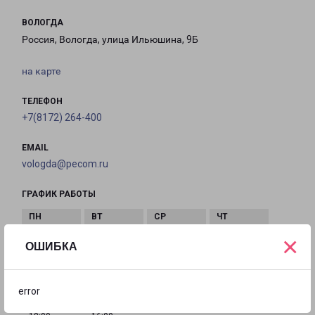
ВОЛОГДА
Россия, Вологда, улица Ильюшина, 9Б
на карте
ТЕЛЕФОН
+7(8172) 264-400
EMAIL
vologda@pecom.ru
ГРАФИК РАБОТЫ
×
с 09:00 до
с 09:00 до
с 09:00 до
с 09:00 до
ОШИБКА
18:00
18:00
18:00
18:00
error
с 09:00 до
с 10:00 до
Выходной