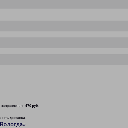
у направлению:
470 руб
.
мость доставки.
«Вологда»