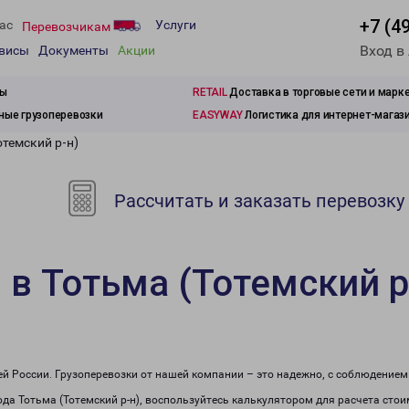
+7 (4
ас
Услуги
Перевозчикам
Вход в
рвисы
Документы
Акции
зы
RETAIL
Доставка в торговые сети и марк
ые грузоперевозки
EASYWAY
Логистика для интернет-магаз
отемский р-н)
Рассчитать и заказать перевозку
 в Тотьма (Тотемский р
сей России. Грузоперевозки от нашей компании – это надежно, с соблюдение
рода Тотьма (Тотемский р-н), воспользуйтесь калькулятором для расчета стои