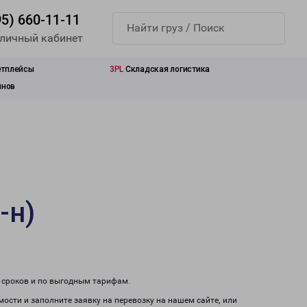
95) 660-11-11
 личный кабинет
етплейсы
3PL
Складская логистика
инов
-н)
м сроков и по выгодным тарифам.
мости и заполните заявку на перевозку на нашем сайте, или