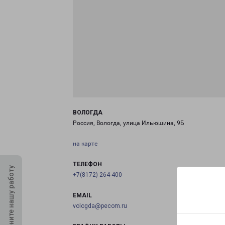
ВОЛОГДА
Россия, Вологда, улица Ильюшина, 9Б
на карте
ТЕЛЕФОН
Оцените нашу работу
+7(8172) 264-400
EMAIL
vologda@pecom.ru