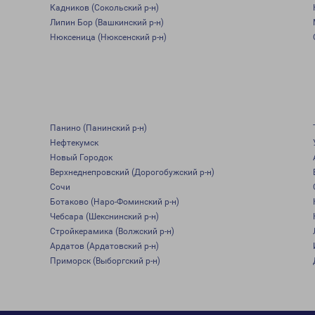
Кадников (Сокольский р-н)
Липин Бор (Вашкинский р-н)
Нюксеница (Нюксенский р-н)
Панино (Панинский р-н)
Нефтекумск
Новый Городок
Верхнеднепровский (Дорогобужский р-н)
Сочи
Ботаково (Наро-Фоминский р-н)
Чебсара (Шекснинский р-н)
Стройкерамика (Волжский р-н)
Ардатов (Ардатовский р-н)
Приморск (Выборгский р-н)