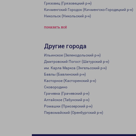
Грязовец (Грязовецкий р-н)
Кичменгский Городок (Кичменгско-Городецкий р-н)
Никольск (Никольский р-н)
показать всё
Другие города
Ильинское (Зеленодольский р-н)
Дмитровский Погост (Шатурский р-н)
им. Карла Маркса (Энгельсский р-н)
Бавлы (Бавлинский р-н)
Касторное (Касторенский р-н)
Сковородино
Грачевка (Грачевский р-н)
Алтайское (Табунский р-н)
Ромашки (Приозерский р-н)
Первомайский (Оренбургский р-н)