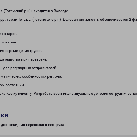
(Тотемский р-н) находится в Вологде.
ерритории Тотьмы (Тотемского р-н). Деловая активность обеспечивается 2
е товаров.
 товаров.
ия перемещения грузов.
дательства при перевозке.
ы для регулярных отправителей.
иматических особенностях региона.
ом состоянии.
к каждому клиенту. Разрабатываем индивидуальные условия сотрудничеств
зки
доставки, тип перевозки и вес груза.