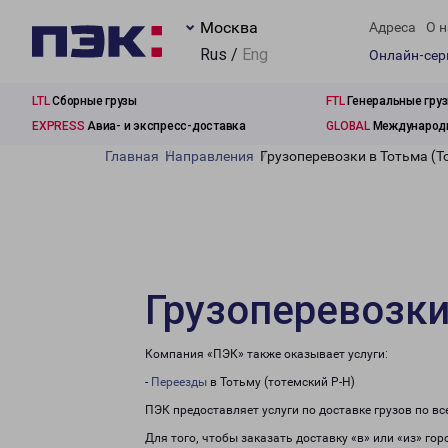
Москва
Адреса
О н
Rus /
Eng
Онлайн-се
LTL
Сборные грузы
FTL
Генеральные гру
EXPRESS
Авиа- и экспресс-доставка
GLOBAL
Международн
Главная
Направления
Грузоперевозки в Тотьма (Т
Грузоперевозки
Компания «ПЭК» также оказывает услуги:
-
Переезды
в Тотьму (тотемский Р-Н)
ПЭК предоставляет услуги по доставке грузов по в
Для того, чтобы заказать доставку «в» или «из» го