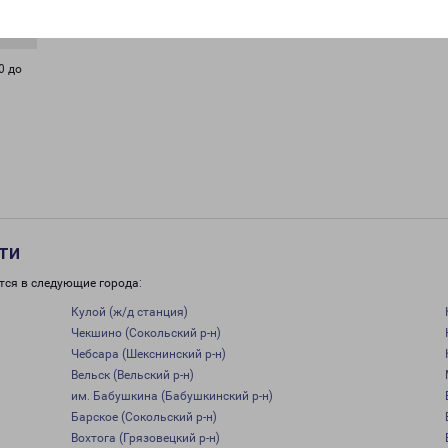
0 до
ти
тся в следующие города:
Кулой (ж/д станция)
Чекшино (Сокольский р-н)
Чебсара (Шекснинский р-н)
Вельск (Вельский р-н)
им. Бабушкина (Бабушкинский р-н)
Барское (Сокольский р-н)
Вохтога (Грязовецкий р-н)