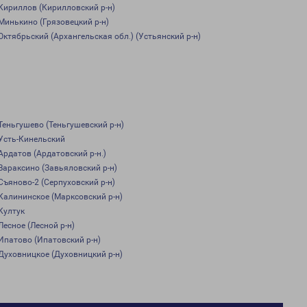
Кириллов (Кирилловский р-н)
Минькино (Грязовецкий р-н)
Октябрьский (Архангельская обл.) (Устьянский р-н)
Теньгушево (Теньгушевский р-н)
Усть-Кинельский
Ардатов (Ардатовский р-н.)
Вараксино (Завьяловский р-н)
Съяново-2 (Серпуховский р-н)
Калининское (Марксовский р-н)
Култук
Лесное (Лесной р-н)
Ипатово (Ипатовский р-н)
Духовницкое (Духовницкий р-н)