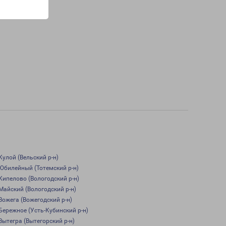
Кулой (Вельский р-н)
Юбилейный (Тотемский р-н)
Кипелово (Вологодский р-н)
Майский (Вологодский р-н)
Вожега (Вожегодский р-н)
Бережное (Усть-Кубинский р-н)
Вытегра (Вытегорский р-н)