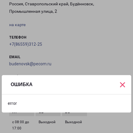
Россия, Ставропольский край, Будённовск,
Промышленная улица, 2
на карте
ТЕЛЕФОН
+7(86559)312-25
EMAIL
budenovsk@pecom.ru
ГРАФИК РАБОТЫ
×
ОШИБКА
с 08:00 до
с 08:00 до
с 08:00 до
с 08:00 до
17:00
17:00
17:00
17:00
error
с 08:00 до
Выходной
Выходной
17:00