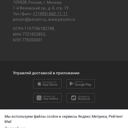
109428, Россия, г. Москва,
1-й Вязовский пр., д. 4, стр. 19
Тел./факс:
+7 (495) 660-11-11
pecom@pecom.ru
,
www.pecom.ru
ОГРН 1147746182748,
ИНН 7721823853,
КПП 775050001
Управляй доставкой в приложении
2026 © ООО «ПЭК»
Мы используем файлы cookie и сервисы Яндекс.Метрика, Рейтинг
Mail
English version