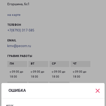
Егоршина, 6с1
на карте
ТЕЛЕФОН
+7(8793) 317-585
EMAIL
kmv@pecom.ru
ГРАФИК РАБОТЫ
с 09:00 до
с 09:00 до
с 09:00 до
с 09:00 до
18:00
18:00
18:00
18:00
×
ОШИБКА
с 09:00 до
с 10:00 до
Выходной
18:00
15:00
error