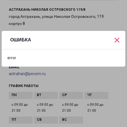
АСТРАХАНЬ НИКОЛАЯ ОСТРОВСКОГО 119/8
город Астрахань, улица Николая Островского, 119
корпус 8
×
на карте
ОШИБКА
ТЕЛЕФОН
+7(8512) 20-1191
error
EMAIL
astrahan@pecom.ru
ГРАФИК РАБОТЫ
с 09:00 до
с 09:00 до
с 09:00 до
с 09:00 до
21:00
21:00
21:00
21:00