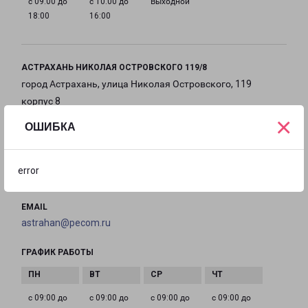
с 09:00 до
с 10:00 до
Выходной
18:00
16:00
АСТРАХАНЬ НИКОЛАЯ ОСТРОВСКОГО 119/8
город Астрахань, улица Николая Островского, 119
корпус 8
×
ОШИБКА
на карте
ТЕЛЕФОН
error
+7(8512) 20-1191
EMAIL
astrahan@pecom.ru
ГРАФИК РАБОТЫ
с 09:00 до
с 09:00 до
с 09:00 до
с 09:00 до