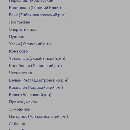
Переславль-Залесский
Бакинская (Горячий Ключ)
Есик (Енбекшиказахский р-н)
Лонгъюган
Энергетик пос.
Пущино
Углич (Угличский р-н)
Конаково
Узынагаш (Жамбылский р-н)
Колобовка (Ленинский р-н)
Чесноковка
Белый Раст (Дмитровский р-н)
Каскелен (Карасайский р-н)
Белев (Белевский р-н)
Правокумское
Зимовники
Нагорное (Альметьевский р-н)
Акбулак