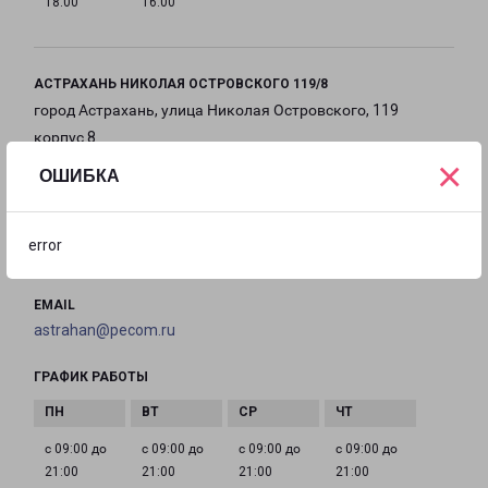
18:00
16:00
АСТРАХАНЬ НИКОЛАЯ ОСТРОВСКОГО 119/8
город Астрахань, улица Николая Островского, 119
корпус 8
×
ОШИБКА
на карте
ТЕЛЕФОН
error
+7(8512) 20-1191
EMAIL
astrahan@pecom.ru
ГРАФИК РАБОТЫ
с 09:00 до
с 09:00 до
с 09:00 до
с 09:00 до
21:00
21:00
21:00
21:00