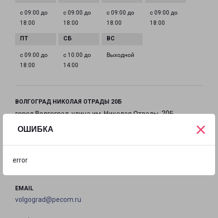
с 09:00 до
с 09:00 до
с 09:00 до
с 09:00 до
18:00
18:00
18:00
18:00
с 09:00 до
с 10:00 до
Выходной
18:00
14:00
ВОЛГОГРАД НИКОЛАЯ ОТРАДЫ 20Б
город Волгоград, улица им. Николая Отрады, 20Б
×
ОШИБКА
на карте
ТЕЛЕФОН
error
+7(8442) 78-00-48, 8(8442) 26-22-45
EMAIL
volgograd@pecom.ru