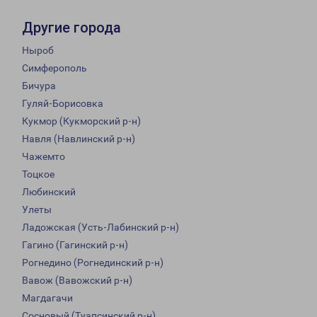
Другие города
Ныроб
Симферополь
Бичура
Гуляй-Борисовка
Кукмор (Кукморский р-н)
Навля (Навлинский р-н)
Чажемто
Тоцкое
Любинский
Улеты
Ладожская (Усть-Лабинский р-н)
Гагино (Гагинский р-н)
Рогнедино (Рогнединский р-н)
Вавож (Вавожский р-н)
Магдагачи
Сосновый (Туапсинский р-н)