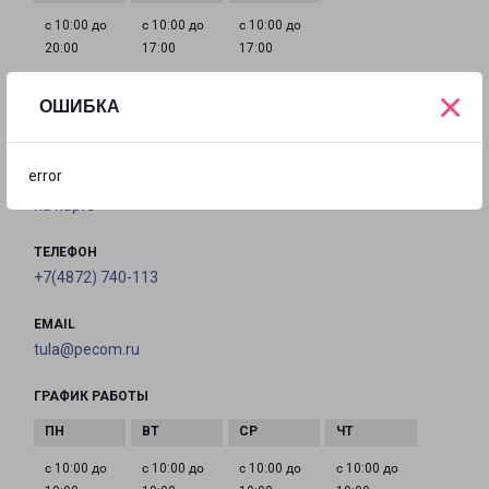
с 10:00 до
с 10:00 до
с 10:00 до
20:00
17:00
17:00
×
ОШИБКА
ТУЛА ПИРОГОВА 14А
Тула, улица Пирогова, 14А
error
на карте
ТЕЛЕФОН
+7(4872) 740-113
EMAIL
tula@pecom.ru
ГРАФИК РАБОТЫ
с 10:00 до
с 10:00 до
с 10:00 до
с 10:00 до