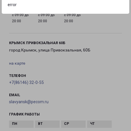
error
с 09:00 до
с 09:00 до
с 09:00 до
20:00
20:00
20:00
КРЫМСК ПРИВОКЗАЛЬНАЯ 60Б
город Крымск, улица Привокзальная, 60Б
на карте
ТЕЛЕФОН
+7(86146) 32-0-55
EMAIL
slavyansk@pecom.ru
ГРАФИК РАБОТЫ