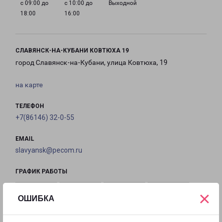
с 09:00 до
с 10:00 до
Выходной
18:00
16:00
СЛАВЯНСК-НА-КУБАНИ КОВТЮХА 19
город Славянск-на-Кубани, улица Ковтюха, 19
на карте
ТЕЛЕФОН
+7(86146) 32-0-55
EMAIL
slavyansk@pecom.ru
ГРАФИК РАБОТЫ
×
ОШИБКА
с 09:00 до
с 09:00 до
с 09:00 до
с 09:00 до
20:00
20:00
20:00
20:00