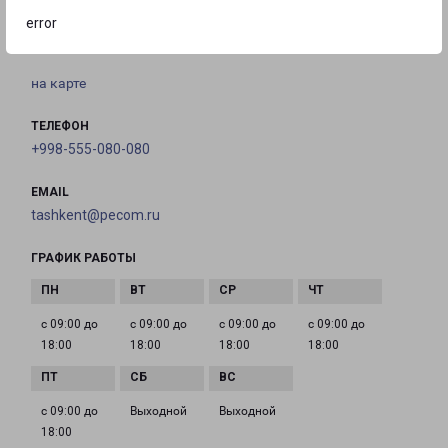
Республика Узбекистан, г.Ташкент, Юнусабадский
error
район, Ц-5, дом 47,кв. 21.
на карте
ТЕЛЕФОН
+998-555-080-080
EMAIL
tashkent@pecom.ru
ГРАФИК РАБОТЫ
с 09:00 до
с 09:00 до
с 09:00 до
с 09:00 до
18:00
18:00
18:00
18:00
с 09:00 до
Выходной
Выходной
18:00